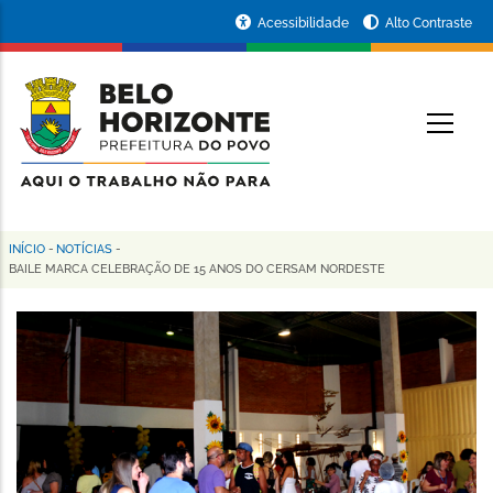
Pular
Portal
Acessibilidade
Alto Contraste
para
da
o
conteúdo
Prefeitura
O
principal
de
Belo
Horizonte
INÍCIO
-
NOTÍCIAS
-
Trilha
BAILE MARCA CELEBRAÇÃO DE 15 ANOS DO CERSAM NORDESTE
de
navegação