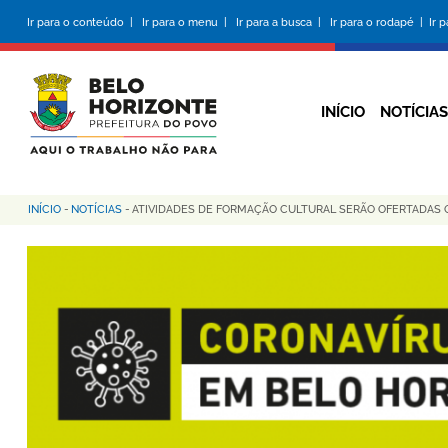
Pular
Ir para o conteúdo |
Ir para o menu |
Ir para a busca |
Ir para o rodapé |
Ir 
para
o
conteúdo
principal
INÍCIO
NOTÍCIAS
INÍCIO
-
NOTÍCIAS
-
ATIVIDADES DE FORMAÇÃO CULTURAL SERÃO OFERTADAS 
Trilha
de
navegação