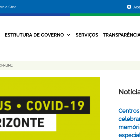
Portal
para o Chat
Ace
da
Prefeitura
ESTRUTURA DE GOVERNO
SERVIÇOS
TRANSPARÊNCI
Navegação
de
Principal
Belo
ON-LINE
Horizonte
Notíci
Centros 
celebra
memóri
especia