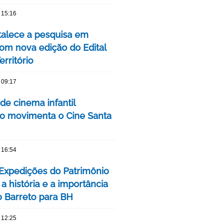
 15:16
talece a pesquisa em
om nova edição do Edital
rritório
 09:17
 de cinema infantil
iro movimenta o Cine Santa
 16:54
 Expedições do Patrimônio
a história e a importância
o Barreto para BH
 12:25