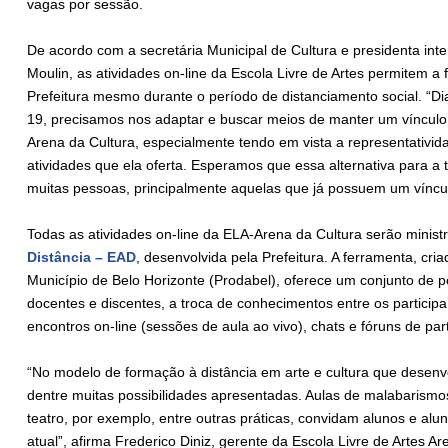
vagas por sessão.
De acordo com a secretária Municipal de Cultura e presidenta int
Moulin, as atividades on-line da Escola Livre de Artes permitem a f
Prefeitura mesmo durante o período de distanciamento social. “D
19, precisamos nos adaptar e buscar meios de manter um vínculo 
Arena da Cultura, especialmente tendo em vista a representativi
atividades que ela oferta. Esperamos que essa alternativa para a
muitas pessoas, principalmente aquelas que já possuem um víncul
Todas as atividades on-line da ELA-Arena da Cultura serão minis
Distância – EAD
, desenvolvida pela Prefeitura. A ferramenta, cr
Município de Belo Horizonte (Prodabel), oferece um conjunto de po
docentes e discentes, a troca de conhecimentos entre os particip
encontros on-line (sessões de aula ao vivo), chats e fóruns de par
“No modelo de formação à distância em arte e cultura que desenv
dentre muitas possibilidades apresentadas. Aulas de malabarismos
teatro, por exemplo, entre outras práticas, convidam alunos e al
atual”, afirma Frederico Diniz, gerente da Escola Livre de Artes Ar