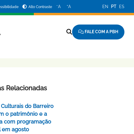
−
+
A
A
EN
PT
ES
ssibilidade
Alto Contraste
FALE COM A PBH
A
as Relacionadas
Culturais do Barreiro
m o patrimônio e a
a com programação
l em agosto