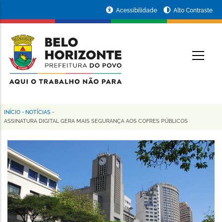
Pular
Portal
Acessibilidade
Alto Contraste
para
da
o
conteúdo
Prefeitura
O
principal
de
Belo
Horizonte
INÍCIO
-
NOTÍCIAS
-
Trilha
ASSINATURA DIGITAL GERA MAIS SEGURANÇA AOS COFRES PÚBLICOS
de
navegação