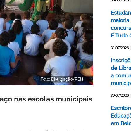
05/08/2026 |
Estudan
maioria
concurs
É Tudo 
31/07/2026 |
Inscriçõ
de Libr
a comun
Foto: Divulgação/PBH
municip
30/07/2026 |
paço nas escolas municipais
Escrito
Educaçã
em Belo