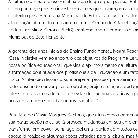
A leitura é um hábito essencial na vida de qualquer pessoa. Entr
como parece, é preciso investir em ações que favoreçam as exper
contexto que a Secretaria Municipal de Educação investe na fo
atualização oferecido em parceria com o Centro de Alfabetização
Federal de Minas Gerais (UFMG), contemplando 220 profissionais
Municipal de Belo Horizonte.
A gerente dos anos iniciais do Ensino Fundamental, Noara Rese
“Essa iniciativa vem ao encontro dos objetivos do Programa Le
nossa política educacional, que visa o aprimoramento da leitur
a formação continuada dos profissionais da Educação é um fato
maior. A intenção desse curso é preparar pessoas para serem ar
rede, buscando convergir as propostas, projetos e ações peda
intensificar as ações de leitura e evitando que boas práticas f
possam também subsidiar outros trabalhos”.
Para Rita de Cássia Marques Santana, que atua como coordenado
sua participação no curso já provoca mudanças em seu ambient
transformei em power point, agendei uma reunião com todos os 
escola já realizava algumas ações voltadas para a leitura, mas