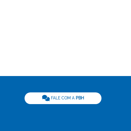
be
FALE COM A
PBH