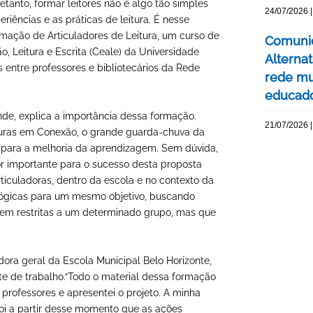
etanto, formar leitores não é algo tão simples
24/07/2026 |
iências e as práticas de leitura. É nesse
rmação de Articuladores de Leitura, um curso de
Comunic
, Leitura e Escrita (Ceale) da Universidade
Alterna
 entre professores e bibliotecários da Rede
rede mu
educado
nde, explica a importância dessa formação.
21/07/2026 |
ituras em Conexão, o grande guarda-chuva da
a para a melhoria da aprendizagem. Sem dúvida,
r importante para o sucesso desta proposta
ticuladoras, dentro da escola e no contexto da
gógicas para um mesmo objetivo, buscando
iquem restritas a um determinado grupo, mas que
ra geral da Escola Municipal Belo Horizonte,
e de trabalho.“Todo o material dessa formação
professores e apresentei o projeto. A minha
 foi a partir desse momento que as ações