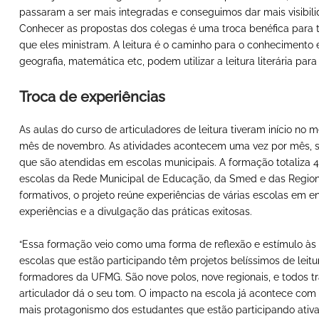
passaram a ser mais integradas e conseguimos dar mais visibili
Conhecer as propostas dos colegas é uma troca benéfica para t
que eles ministram. A leitura é o caminho para o conhecimento e
geografia, matemática etc, podem utilizar a leitura literária par
Troca de experiências
As aulas do curso de articuladores de leitura tiveram início no
mês de novembro. As atividades acontecem uma vez por mês, 
que são atendidas em escolas municipais. A formação totaliza 4
escolas da Rede Municipal de Educação, da Smed e das Regio
formativos, o projeto reúne experiências de várias escolas em en
experiências e a divulgação das práticas exitosas.
“Essa formação veio como uma forma de reflexão e estímulo às p
escolas que estão participando têm projetos belíssimos de leit
formadores da UFMG. São nove polos, nove regionais, e todos
articulador dá o seu tom. O impacto na escola já acontece com 
mais protagonismo dos estudantes que estão participando ativa