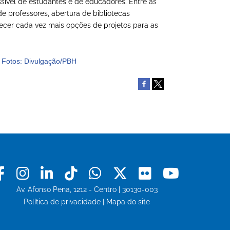
ssível de estudantes e de educadores. Entre as
e professores, abertura de bibliotecas
recer cada vez mais opções de projetos para as
Facebook
Instagram
Linkedin
Tiktok
Whatsapp
X
Flickr
Youtu
Av. Afonso Pena, 1212 - Centro | 30130-003
Política de privacidade
|
Mapa do site