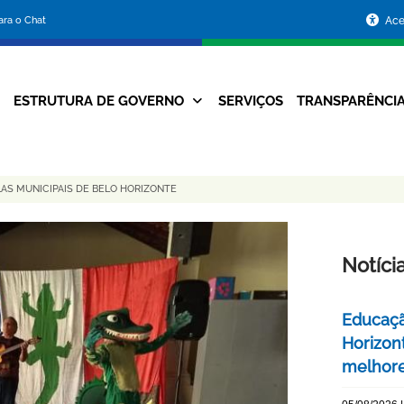
Portal
para o Chat
Ace
da
Prefeitura
ESTRUTURA DE GOVERNO
SERVIÇOS
TRANSPARÊNCI
Navegação
de
Principal
Belo
AS MUNICIPAIS DE BELO HORIZONTE
Horizonte
Notíci
Educaçã
Horizont
melhore