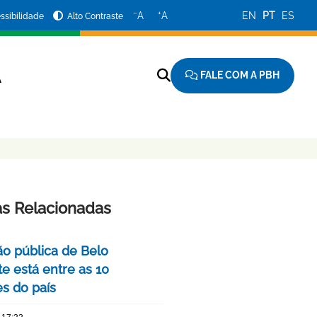
−
+
A
A
EN
PT
ES
ssibilidade
Alto Contraste
FALE COM A PBH
A
as Relacionadas
o pública de Belo
e está entre as 10
s do país