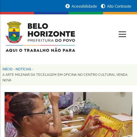
Pular
Portal
Acessibilidade
Alto Contraste
para
da
o
conteúdo
Prefeitura
O
principal
de
Belo
Horizonte
INÍCIO
-
NOTÍCIAS
-
Trilha
A ARTE MILENAR DA TECELAGEM EM OFICINA NO CENTRO CULTURAL VENDA
NOVA
de
navegação