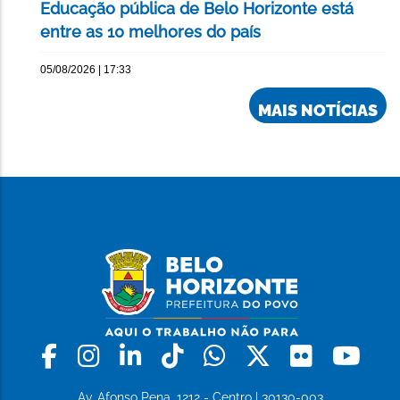
Educação pública de Belo Horizonte está
entre as 10 melhores do país
05/08/2026 | 17:33
MAIS NOTÍCIAS
Facebook
Instagram
Linkedin
Tiktok
Whatsapp
X
Flickr
Yo
Av. Afonso Pena, 1212 - Centro | 30130-003