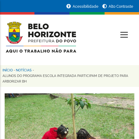
Pular
Portal
Acessibilidade
Alto Contraste
para
da
o
conteúdo
Prefeitura
O
principal
de
Belo
Horizonte
INÍCIO
-
NOTÍCIAS
-
Trilha
ALUNOS DO PROGRAMA ESCOLA INTEGRADA PARTICIPAM DE PROJETO PARA
ARBORIZAR BH
de
navegação