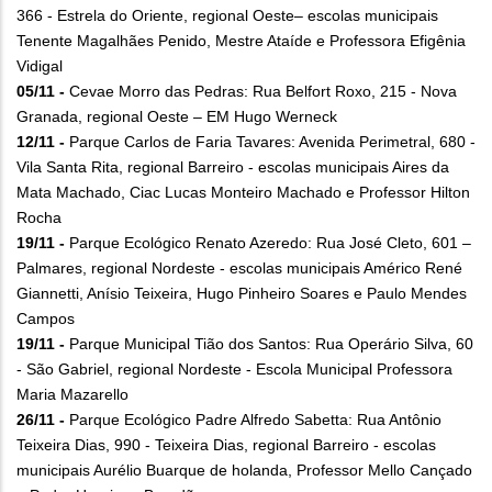
366 - Estrela do Oriente, regional Oeste– escolas municipais
Tenente Magalhães Penido, Mestre Ataíde e Professora Efigênia
Vidigal
05/11 -
Cevae Morro das Pedras: Rua Belfort Roxo, 215 - Nova
Granada, regional Oeste – EM Hugo Werneck
12/11 -
Parque Carlos de Faria Tavares: Avenida Perimetral, 680 -
Vila Santa Rita, regional Barreiro - escolas municipais Aires da
Mata Machado, Ciac Lucas Monteiro Machado e Professor Hilton
Rocha
19/11 -
Parque Ecológico Renato Azeredo: Rua José Cleto, 601 –
Palmares, regional Nordeste - escolas municipais Américo René
Giannetti, Anísio Teixeira, Hugo Pinheiro Soares e Paulo Mendes
Campos
19/11 -
Parque Municipal Tião dos Santos: Rua Operário Silva, 60
- São Gabriel, regional Nordeste - Escola Municipal Professora
Maria Mazarello
26/11 -
Parque Ecológico Padre Alfredo Sabetta: Rua Antônio
Teixeira Dias, 990 - Teixeira Dias, regional Barreiro - escolas
municipais Aurélio Buarque de holanda, Professor Mello Cançado