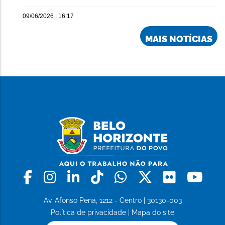
09/06/2026 | 16:17
MAIS NOTÍCIAS
Facebook
Instagram
Linkedin
Tiktok
Whatsapp
X
Flickr
Yo
Av. Afonso Pena, 1212 - Centro | 30130-003
Política de privacidade
|
Mapa do site