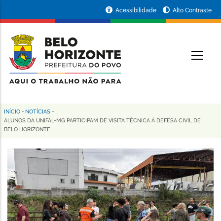
Pular
Portal
Acessibilidade
Alto Contraste
para
da
o
conteúdo
Prefeitura
O
principal
de
Belo
Horizonte
INÍCIO
-
NOTÍCIAS
-
Trilha
ALUNOS DA UNIFAL-MG PARTICIPAM DE VISITA TÉCNICA À DEFESA CIVIL DE
BELO HORIZONTE
de
navegação