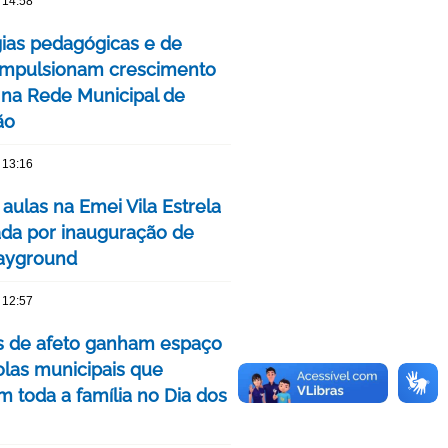
 14:58
gias pedagógicas e de
impulsionam crescimento
 na Rede Municipal de
ão
 13:16
 aulas na Emei Vila Estrela
da por inauguração de
ayground
 12:57
as de afeto ganham espaço
las municipais que
m toda a família no Dia dos