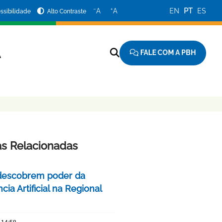
−
+
A
A
EN
PT
ES
ssibilidade
Alto Contraste
FALE COM A PBH
A
as Relacionadas
descobrem poder da
ncia Artificial na Regional