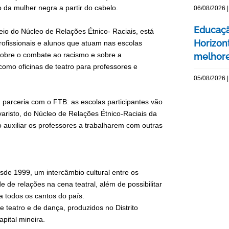
 da mulher negra a partir do cabelo.
06/08/2026 |
Educaçã
io do Núcleo de Relações Étnico- Raciais, está
Horizont
fissionais e alunos que atuam nas escolas
 sobre o combate ao racismo e sobre a
melhore
omo oficinas de teatro para professores e
05/08/2026 |
m parceria com o FTB: as escolas participantes vão
risto, do Núcleo de Relações Étnico-Raciais da
uxiliar os professores a trabalharem com outras
desde 1999, um intercâmbio cultural entre os
de de relações na cena teatral, além de possibilitar
a todos os cantos do país.
 teatro e de dança, produzidos no Distrito
apital mineira.