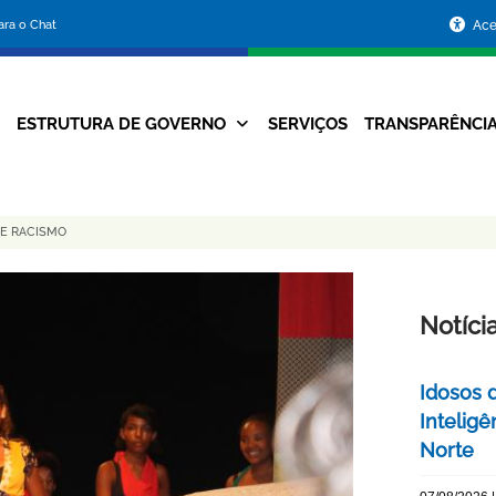
Portal
para o Chat
Ace
da
Prefeitura
ESTRUTURA DE GOVERNO
SERVIÇOS
TRANSPARÊNCI
Navegação
de
Principal
Belo
TE RACISMO
Horizonte
Notíci
Idosos 
Inteligê
Norte