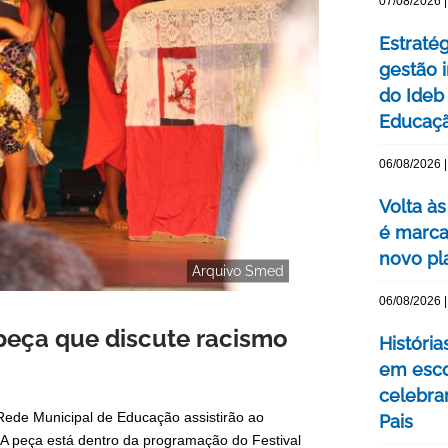
07/08/2026 |
Estraté
gestão 
do Ideb
Educaç
06/08/2026 |
Volta às
é marca
novo pl
Arquivo Smed
06/08/2026 |
peça que discute racismo
Históri
em esco
celebra
 Rede Municipal de Educação assistirão ao
Pais
. A peça está dentro da programação do Festival