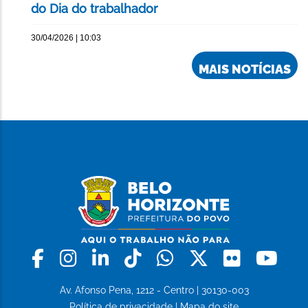
do Dia do trabalhador
30/04/2026 | 10:03
MAIS NOTÍCIAS
Facebook
Instagram
Linkedin
Tiktok
Whatsapp
X
Flickr
Yo
Av. Afonso Pena, 1212 - Centro | 30130-003
Política de privacidade
|
Mapa do site