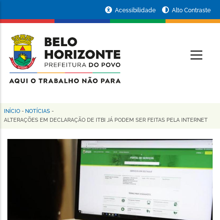
Pular
Portal
Acessibilidade
Alto Contraste
para
da
o
conteúdo
Prefeitura
O
principal
de
Belo
Horizonte
INÍCIO
-
NOTÍCIAS
-
Trilha
ALTERAÇÕES EM DECLARAÇÃO DE ITBI JÁ PODEM SER FEITAS PELA INTERNET
de
navegação