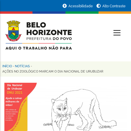
Pular
Portal
Acessibilidade
Alto Contraste
para
da
o
conteúdo
Prefeitura
O
principal
de
Belo
Horizonte
INÍCIO
-
NOTÍCIAS
-
Trilha
AÇÕES NO ZOOLÓGICO MARCAM O DIA NACIONAL DE URUBUZAR
de
navegação