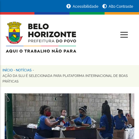
Pular
Portal
Acessibilidade
Alto Contraste
para
da
o
conteúdo
Prefeitura
O
principal
de
Belo
Horizonte
INÍCIO
-
NOTÍCIAS
-
Trilha
AÇÃO DA SLU É SELECIONADA PARA PLATAFORMA INTERNACIONAL DE BOAS
PRÁTICAS
de
navegação