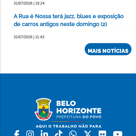
31/07/2026 | 16:24
A Rua é Nossa terá jazz, blues e exposição
de carros antigos neste domingo (2)
31/07/2026 | 11:43
MAIS NOTÍCIAS
Facebook
Instagram
Linkedin
Tiktok
Whatsapp
X
Flickr
Yo