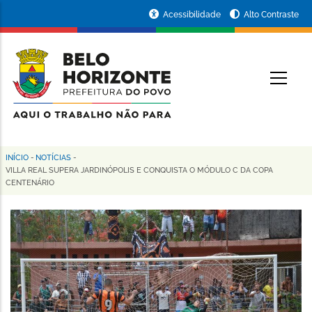
Pular
Portal
Acessibilidade
Alto Contraste
para
da
o
conteúdo
Prefeitura
O
principal
de
Belo
Horizonte
INÍCIO
-
NOTÍCIAS
-
Trilha
VILLA REAL SUPERA JARDINÓPOLIS E CONQUISTA O MÓDULO C DA COPA
CENTENÁRIO
de
navegação