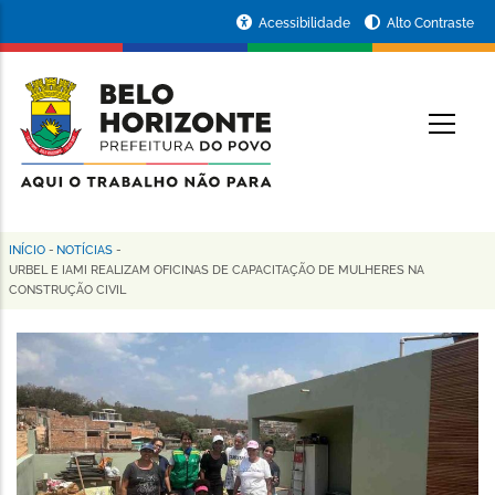
Pular
Portal
Acessibilidade
Alto Contraste
para
da
o
conteúdo
Prefeitura
O
principal
de
Belo
Horizonte
INÍCIO
-
NOTÍCIAS
-
Trilha
URBEL E IAMI REALIZAM OFICINAS DE CAPACITAÇÃO DE MULHERES NA
CONSTRUÇÃO CIVIL
de
navegação