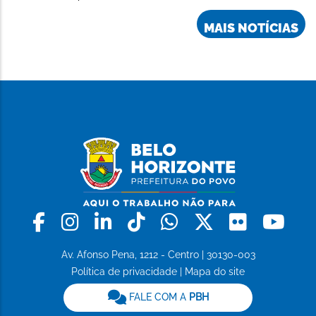
MAIS NOTÍCIAS
Facebook
Instagram
Linkedin
Tiktok
Whatsapp
X
Flickr
Yo
Av. Afonso Pena, 1212 - Centro | 30130-003
Política de privacidade
|
Mapa do site
FALE COM A
PBH