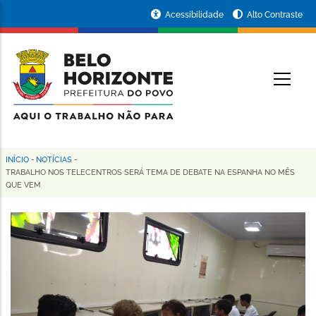
Pular
Portal
Acessibilidade
Alto Contraste
para
da
o
conteúdo
Prefeitura
O
principal
de
Belo
Horizonte
INÍCIO
-
NOTÍCIAS
-
Trilha
TRABALHO NOS TELECENTROS SERÁ TEMA DE DEBATE NA ESPANHA NO MÊS
QUE VEM
de
navegação