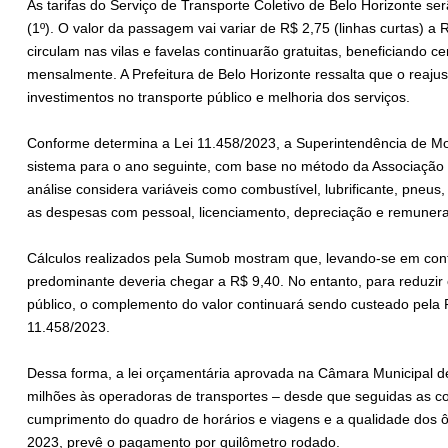
As tarifas do Serviço de Transporte Coletivo de Belo Horizonte ser
(1º). O valor da passagem vai variar de R$ 2,75 (linhas curtas) a 
circulam nas vilas e favelas continuarão gratuitas, beneficiando c
mensalmente. A Prefeitura de Belo Horizonte ressalta que o reaju
investimentos no transporte público e melhoria dos serviços.
Conforme determina a Lei 11.458/2023, a Superintendência de Mob
sistema para o ano seguinte, com base no método da Associação 
análise considera variáveis como combustível, lubrificante, pneu
as despesas com pessoal, licenciamento, depreciação e remuneraç
Cálculos realizados pela Sumob mostram que, levando-se em conta
predominante deveria chegar a R$ 9,40. No entanto, para reduzir 
público, o complemento do valor continuará sendo custeado pela 
11.458/2023.
Dessa forma, a lei orçamentária aprovada na Câmara Municipal d
milhões às operadoras de transportes – desde que seguidas as con
cumprimento do quadro de horários e viagens e a qualidade dos
2023, prevê o pagamento por quilômetro rodado.