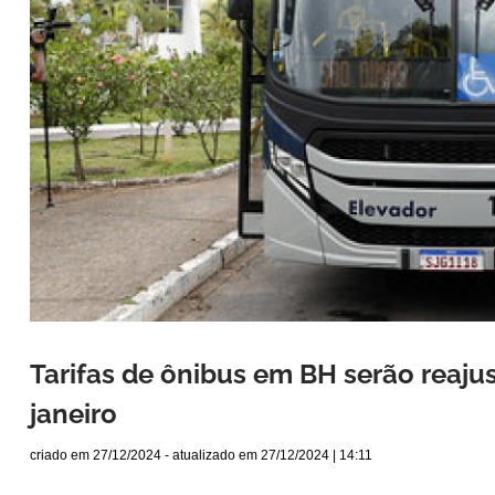
Tarifas de ônibus em BH serão reajus
janeiro
criado em
27/12/2024
- atualizado em
27/12/2024 | 14:11