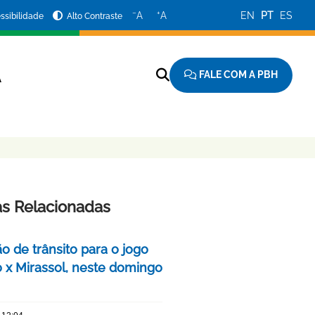
−
+
A
A
EN
PT
ES
ssibilidade
Alto Contraste
FALE COM A PBH
A
as Relacionadas
o de trânsito para o jogo
o x Mirassol, neste domingo