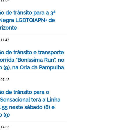
 12:04
o de trânsito para a 3ª
 Negra LGBTQIAPN+ de
rizonte
 11:47
o de trânsito e transporte
orrida “Boníssima Run”, no
 (9), na Orla da Pampulha
 07:45
o de trânsito para o
 Sensacional terá a Linha
 55 neste sábado (8) e
 (9)
 14:36