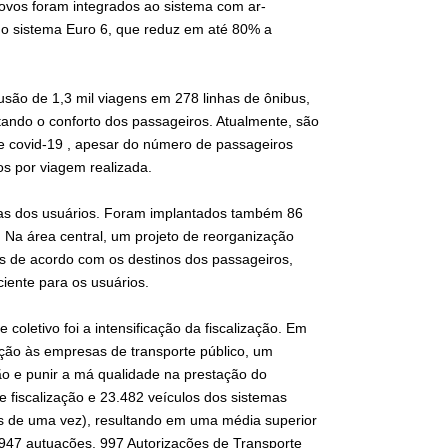
ovos foram integrados ao sistema com ar-
no sistema Euro 6, que reduz em até 80% a
são de 1,3 mil viagens em 278 linhas de ônibus,
tando o conforto dos passageiros. Atualmente, são
e covid-19 , apesar do número de passageiros
ros por viagem realizada.
das dos usuários. Foram implantados também 86
Na área central, um projeto de reorganização
 de acordo com os destinos dos passageiros,
iente para os usuários.
 coletivo foi a intensificação da fiscalização. Em
lação às empresas de transporte público, um
o e punir a má qualidade na prestação do
de fiscalização e 23.482 veículos dos sistemas
s de uma vez), resultando em uma média superior
.947 autuações, 997 Autorizações de Transporte