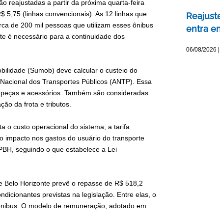
ão reajustadas a partir da próxima quarta-feira
R$ 5,75 (linhas convencionais). As 12 linhas que
Reajuste
erca de 200 mil pessoas que utilizam esses ônibus
entra e
ste é necessário para a continuidade dos
06/08/2026 |
ilidade (Sumob) deve calcular o custeio do
Nacional dos Transportes Públicos (ANTP). Essa
s, peças e acessórios. Também são consideradas
ão da frota e tributos.
 o custo operacional do sistema, a tarifa
o impacto nos gastos do usuário do transporte
PBH, seguindo o que estabelece a Lei
e Belo Horizonte prevê o repasse de R$ 518,2
dicionantes previstas na legislação. Entre elas, o
 ônibus. O modelo de remuneração, adotado em