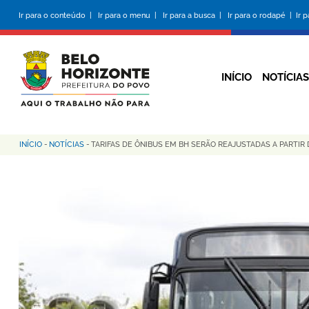
Pular
Ir para o conteúdo |
Ir para o menu |
Ir para a busca |
Ir para o rodapé |
Ir 
para
o
conteúdo
principal
INÍCIO
NOTÍCIAS
INÍCIO
-
NOTÍCIAS
-
TARIFAS DE ÔNIBUS EM BH SERÃO REAJUSTADAS A PARTIR D
Trilha
de
navegação