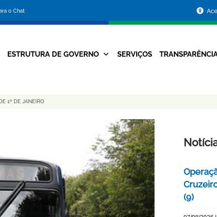
Portal
para o Chat
Ace
da
Prefeitura
ESTRUTURA DE GOVERNO
SERVIÇOS
TRANSPARÊNCI
Navegação
de
Principal
Belo
E 1º DE JANEIRO
Horizonte
Notíci
Operaçã
Cruzeir
(9)