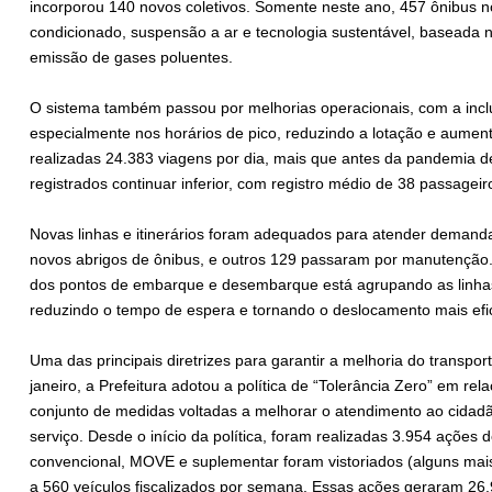
incorporou 140 novos coletivos. Somente neste ano, 457 ônibus n
condicionado, suspensão a ar e tecnologia sustentável, baseada 
emissão de gases poluentes.
O sistema também passou por melhorias operacionais, com a inclu
especialmente nos horários de pico, reduzindo a lotação e aumen
realizadas 24.383 viagens por dia, mais que antes da pandemia d
registrados continuar inferior, com registro médio de 38 passagei
Novas linhas e itinerários foram adequados para atender deman
novos abrigos de ônibus, e outros 129 passaram por manutenção. 
dos pontos de embarque e desembarque está agrupando as linhas
reduzindo o tempo de espera e tornando o deslocamento mais efic
Uma das principais diretrizes para garantir a melhoria do transporte
janeiro, a Prefeitura adotou a política de “Tolerância Zero” em re
conjunto de medidas voltadas a melhorar o atendimento ao cidadã
serviço. Desde o início da política, foram realizadas 3.954 ações 
convencional, MOVE e suplementar foram vistoriados (alguns mai
a 560 veículos fiscalizados por semana. Essas ações geraram 26