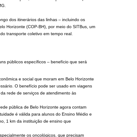
MG.
go dos itinerários das linhas – incluindo os
elo Horizonte (COP-BH), por meio do SITBus, um
o transporte coletivo em tempo real.
ns públicos específicos – benefício que será
 econômica e social que moram em Belo Horizonte
ssário. O benefício pode ser usado em viagens
es da rede de serviços de atendimento às
 rede pública de Belo Horizonte agora contam
ratuidade é válida para alunos do Ensino Médio e
, 1 km da instituição de ensino que
especialmente os oncológicos, que precisam