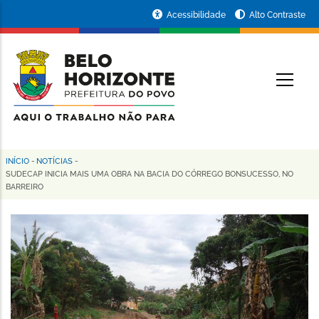
Pular
Portal
Acessibilidade
Alto Contraste
para
da
o
conteúdo
Prefeitura
O
principal
de
Belo
Horizonte
INÍCIO
-
NOTÍCIAS
-
Trilha
SUDECAP INICIA MAIS UMA OBRA NA BACIA DO CÓRREGO BONSUCESSO, NO
BARREIRO
de
navegação