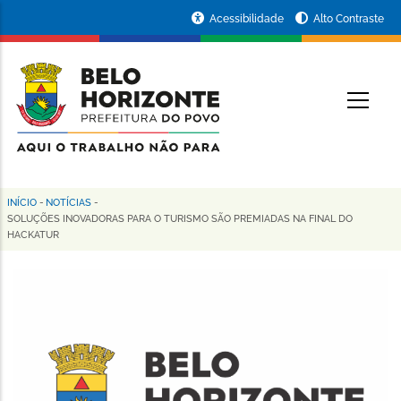
Pular
Portal
Acessibilidade
Alto Contraste
para
da
o
conteúdo
Prefeitura
O
principal
de
Belo
Horizonte
INÍCIO
-
NOTÍCIAS
-
Trilha
SOLUÇÕES INOVADORAS PARA O TURISMO SÃO PREMIADAS NA FINAL DO
HACKATUR
de
navegação