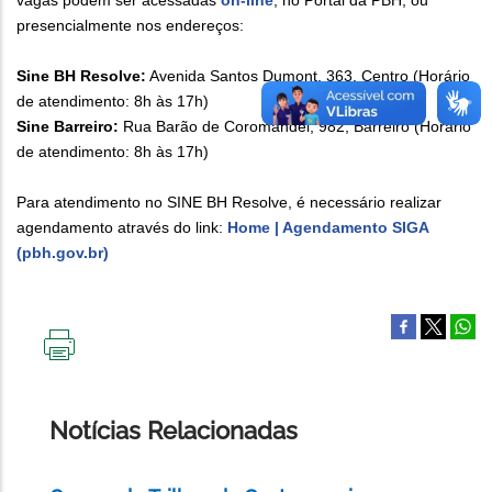
vagas podem ser acessadas
on-line
, no Portal da PBH, ou
presencialmente nos endereços:
Sine BH Resolve:
Avenida Santos Dumont, 363, Centro (Horário
de atendimento: 8h às 17h)
Sine Barreiro:
Rua Barão de Coromandel, 982, Barreiro (Horário
de atendimento: 8h às 17h)
Para atendimento no SINE BH Resolve, é necessário realizar
agendamento através do link:
Home | Agendamento SIGA
(pbh.gov.br)
IMPRIMIR
ESTA
PÁGINA
Notícias Relacionadas