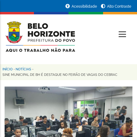
Pular
Portal
Acessibilidade
Alto Contraste
para
da
o
conteúdo
Prefeitura
O
principal
de
Belo
Horizonte
INÍCIO
-
NOTÍCIAS
-
Trilha
SINE MUNICIPAL DE BH É DESTAQUE NO FEIRÃO DE VAGAS DO CEBRAC
de
navegação