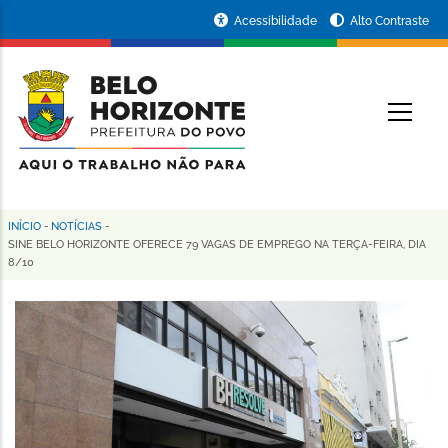
Pular
Portal
Acessibilidade
Alto Contraste
para
da
o
conteúdo
Prefeitura
O
principal
de
Belo
Horizonte
INÍCIO
-
NOTÍCIAS
-
Trilha
SINE BELO HORIZONTE OFERECE 79 VAGAS DE EMPREGO NA TERÇA-FEIRA, DIA
8/10
de
navegação