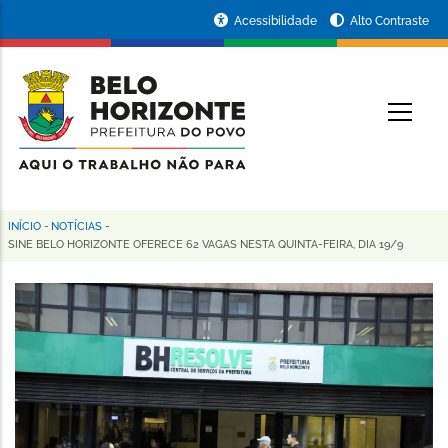
Pular
Portal
Acessibilidade
Alto Contraste
para
da
o
conteúdo
Prefeitura
O
principal
de
Belo
Horizonte
INÍCIO
-
NOTÍCIAS
-
Trilha
SINE BELO HORIZONTE OFERECE 62 VAGAS NESTA QUINTA-FEIRA, DIA 19/9
de
navegação