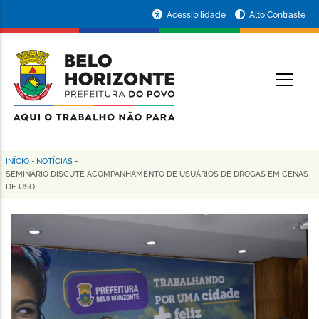
Pular
Portal
Acessibilidade
Alto Contraste
para
da
o
conteúdo
Prefeitura
O
principal
de
Belo
Horizonte
INÍCIO
-
NOTÍCIAS
-
Trilha
SEMINÁRIO DISCUTE ACOMPANHAMENTO DE USUÁRIOS DE DROGAS EM CENAS
DE USO
de
navegação