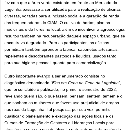
fez com que a área verde existente em frente ao Mercado da
Lagoinha passasse a ser utilizada para a realização de oficinas
diversas, voltadas para a inclusão social e a geração de renda
das frequentadoras do CIAM. O cultivo de hortas, plantas
medicinais e de flores no local, além de incentivar a agroecologia,
resultou também na recuperação daquele espaço urbano, que se
encontrava degradado. Para as participantes, as oficinas
permitiram também aprender a fabricar sabonetes artesanais,
repelentes e desodorantes pastosos e líquidos, usados tanto
para sua higiene pessoal, quanto para comercialização.
Outro importante avanço a ser enumerado consiste no
diagnóstico denominado
“Elas em Cena na Cena da Lagoinha”
,
que foi concluído e publicado, no primeiro semestre de 2022,
revelando quem são, o que fazem, pensam, sentem, temem e o
que sonham as mulheres que fazem uso prejudicial de drogas
nas ruas da Lagoinha. Tal pesquisa, por sua vez, permitiu
qualificar o planejamento e execução das ações locais e os
Cursos de Formação de Gestores e Lideranças Locais para
atuação na cena de uso de álcool e outras drogas da região da