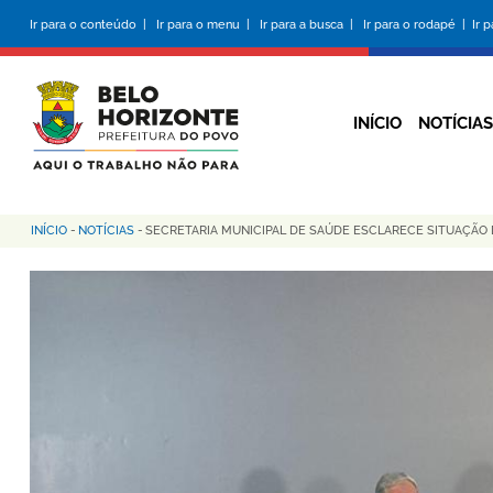
Pular
Ir para o conteúdo |
Ir para o menu |
Ir para a busca |
Ir para o rodapé |
Ir 
para
o
conteúdo
principal
INÍCIO
NOTÍCIAS
INÍCIO
-
NOTÍCIAS
-
SECRETARIA MUNICIPAL DE SAÚDE ESCLARECE SITUAÇÃO 
Trilha
de
navegação