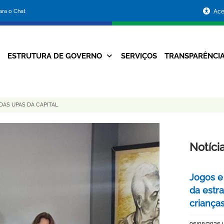
Portal
para o Chat
Ace
da
Prefeitura
ESTRUTURA DE GOVERNO
SERVIÇOS
TRANSPARÊNCI
Navegação
de
Principal
Belo
DAS UPAS DA CAPITAL
Horizonte
Notíci
Jogos e
da estra
criança