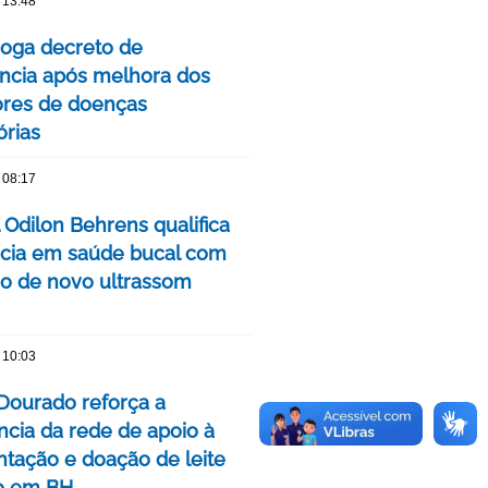
 13:48
oga decreto de
cia após melhora dos
ores de doenças
órias
 08:17
 Odilon Behrens qualifica
ncia em saúde bucal com
ão de novo ultrassom
 10:03
Dourado reforça a
ncia da rede de apoio à
ação e doação de leite
o em BH