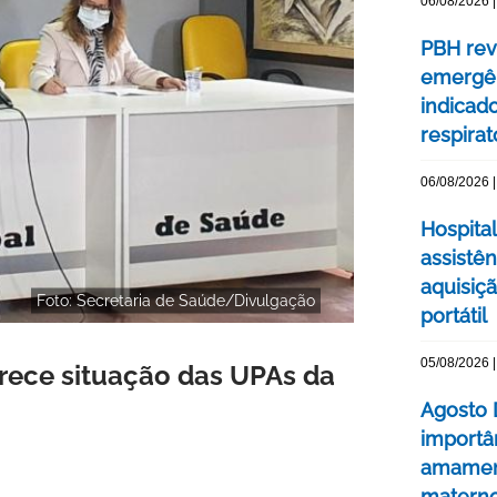
06/08/2026 |
PBH rev
emergên
indicad
respirat
06/08/2026 |
Hospital
assistê
aquisiç
Foto: Secretaria de Saúde/Divulgação
portátil
05/08/2026 |
arece situação das UPAs da
Agosto 
importâ
amament
matern