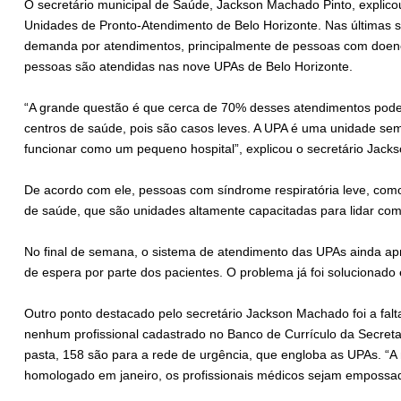
O secretário municipal de Saúde, Jackson Machado Pinto, explicou 
Unidades de Pronto-Atendimento de Belo Horizonte. Nas últimas
demanda por atendimentos, principalmente de pessoas com doenças
pessoas são atendidas nas nove UPAs de Belo Horizonte.
“A grande questão é que cerca de 70% desses atendimentos pode
centros de saúde, pois são casos leves. A UPA é uma unidade semi
funcionar como um pequeno hospital”, explicou o secretário Jack
De acordo com ele, pessoas com síndrome respiratória leve, com
de saúde, que são unidades altamente capacitadas para lidar com
No final de semana, o sistema de atendimento das UPAs ainda apr
de espera por parte dos pacientes. O problema já foi solucionad
Outro ponto destacado pelo secretário Jackson Machado foi a fa
nenhum profissional cadastrado no Banco de Currículo da Secreta
pasta, 158 são para a rede de urgência, que engloba as UPAs. “
homologado em janeiro, os profissionais médicos sejam empossado