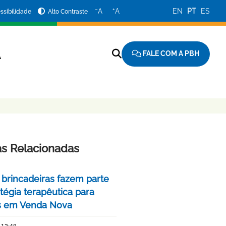
−
+
A
A
EN
PT
ES
ssibilidade
Alto Contraste
FALE COM A PBH
A
as Relacionadas
 brincadeiras fazem parte
tégia terapêutica para
s em Venda Nova