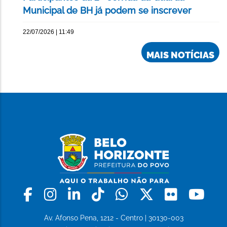
Municipal de BH já podem se inscrever
22/07/2026 | 11:49
MAIS NOTÍCIAS
Facebook
Instagram
Linkedin
Tiktok
Whatsapp
X
Flickr
Yo
Av. Afonso Pena, 1212 - Centro | 30130-003