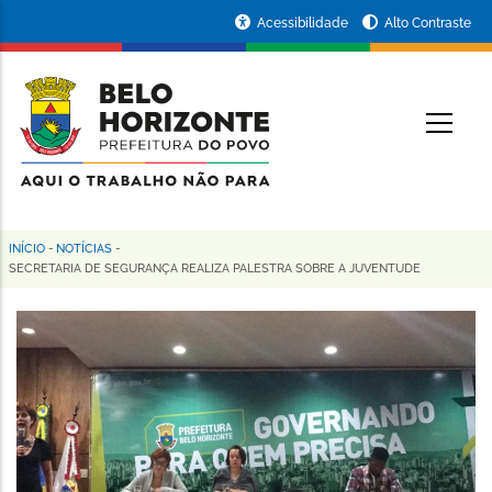
Pular
Portal
Acessibilidade
Alto Contraste
para
da
o
conteúdo
Prefeitura
O
principal
de
Belo
Horizonte
INÍCIO
-
NOTÍCIAS
-
Trilha
SECRETARIA DE SEGURANÇA REALIZA PALESTRA SOBRE A JUVENTUDE
de
navegação