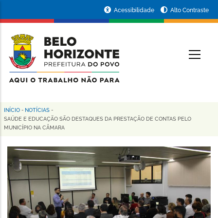
Pular
Portal
Acessibilidade
Alto Contraste
para
da
o
conteúdo
Prefeitura
O
principal
de
Belo
Horizonte
INÍCIO
-
NOTÍCIAS
-
Trilha
SAÚDE E EDUCAÇÃO SÃO DESTAQUES DA PRESTAÇÃO DE CONTAS PELO
MUNICÍPIO NA CÂMARA
de
navegação