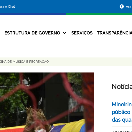
Portal
para o Chat
Ace
da
Prefeitura
ESTRUTURA DE GOVERNO
SERVIÇOS
TRANSPARÊNCI
Navegação
de
Principal
Belo
ICINA DE MÚSICA E RECREAÇÃO
Horizonte
Notíci
Mineiri
público
das quad