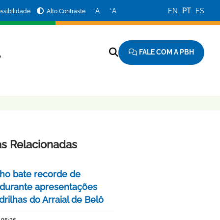
−
+
A
A
EN
PT
ES
ssibilidade
Alto Contraste
FALE COM A PBH
A
as Relacionadas
nho bate recorde de
 durante apresentações
rilhas do Arraial de Belô