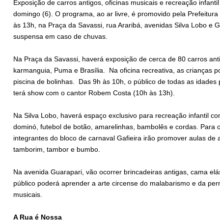
Exposição de carros antigos, oficinas musicais e recreação infant
domingo (6). O programa, ao ar livre, é promovido pela Prefeitur
às 13h, na Praça da Savassi, rua Araribá, avenidas Silva Lobo e
suspensa em caso de chuvas.
Na Praça da Savassi, haverá exposição de cerca de 80 carros an
karmanguia, Puma e Brasília. Na oficina recreativa, as crianças po
piscina de bolinhas. Das 9h às 10h, o público de todas as idades p
terá show com o cantor Robem Costa (10h às 13h).
Na Silva Lobo, haverá espaço exclusivo para recreação infantil co
dominó, futebol de botão, amarelinhas, bambolês e cordas. Para o
integrantes do bloco de carnaval Gafieira irão promover aulas d
tamborim, tambor e bumbo.
Na avenida Guarapari, vão ocorrer brincadeiras antigas, cama elás
público poderá aprender a arte circense do malabarismo e da per
musicais.
A Rua é Nossa