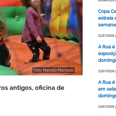
02/08/2026 |
Copa Ce
estreia
semana
31/07/2026 |
A Rua é 
exposiç
domingo
Foto: Marcelo Machado
31/07/2026 |
A Rua é
os antigos, oficina de
em sete
domingo
24/07/2026 |