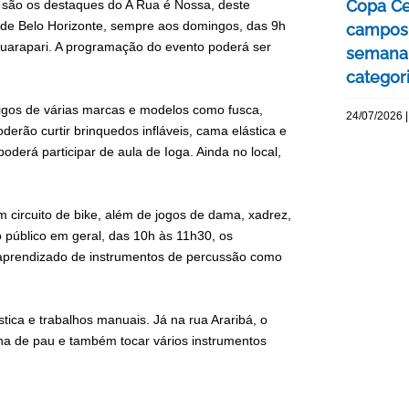
Copa Ce
il são os destaques do A Rua é Nossa, deste
a de Belo Horizonte, sempre aos domingos, das 9h
campos 
 Guarapari. A programação do evento poderá ser
semana 
categor
tigos de várias marcas e modelos como fusca,
24/07/2026 |
derão curtir brinquedos infláveis, cama elástica e
oderá participar de aula de Ioga. Ainda no local,
m circuito de bike, além de jogos de dama, xadrez,
 público em geral, das 10h às 11h30, os
e aprendizado de instrumentos de percussão como
tica e trabalhos manuais. Já na rua Araribá, o
na de pau e também tocar vários instrumentos