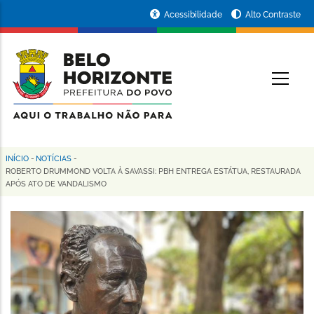
Pular
Portal
Acessibilidade
Alto Contraste
para
da
o
conteúdo
Prefeitura
O
principal
de
Belo
Horizonte
INÍCIO
-
NOTÍCIAS
-
Trilha
ROBERTO DRUMMOND VOLTA À SAVASSI: PBH ENTREGA ESTÁTUA, RESTAURADA
APÓS ATO DE VANDALISMO
de
navegação