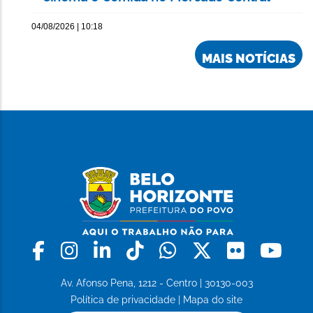
04/08/2026 | 10:18
MAIS NOTÍCIAS
Facebook
Instagram
Linkedin
Tiktok
Whatsapp
X
Flickr
Yo
Av. Afonso Pena, 1212 - Centro | 30130-003
Política de privacidade
|
Mapa do site