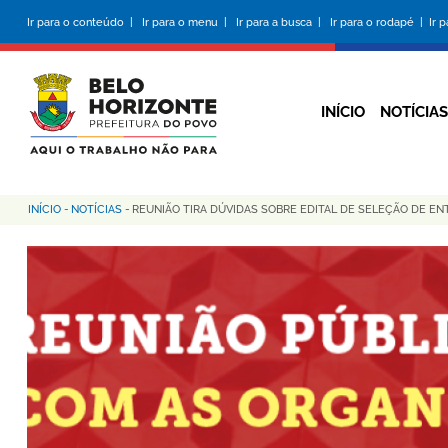
Pular
Ir para o conteúdo |
Ir para o menu |
Ir para a busca |
Ir para o rodapé |
Ir 
para
o
conteúdo
principal
INÍCIO
NOTÍCIAS
INÍCIO
-
NOTÍCIAS
-
REUNIÃO TIRA DÚVIDAS SOBRE EDITAL DE SELEÇÃO DE ENT
Trilha
de
navegação