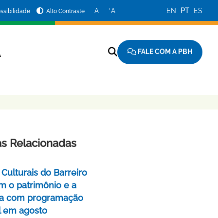
−
+
A
A
EN
PT
ES
ssibilidade
Alto Contraste
FALE COM A PBH
A
as Relacionadas
Culturais do Barreiro
m o patrimônio e a
a com programação
l em agosto