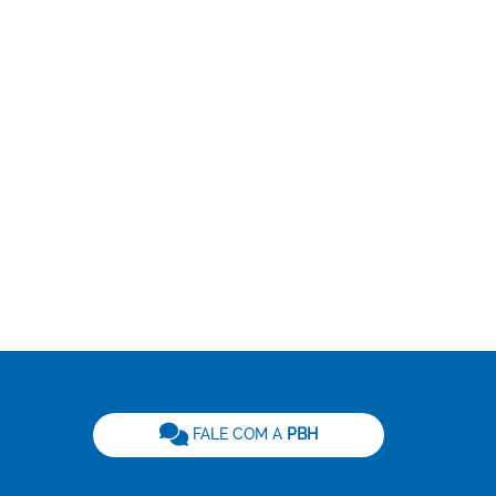
be
FALE COM A
PBH