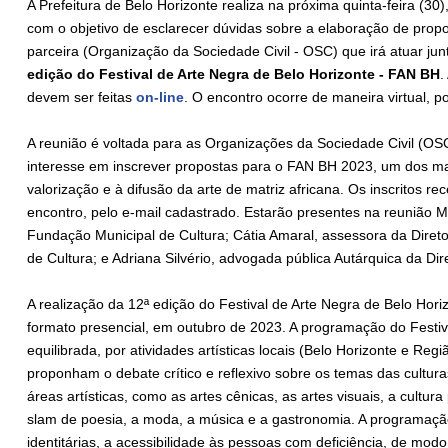
A Prefeitura de Belo Horizonte realiza na próxima quinta-feira (3
com o objetivo de esclarecer dúvidas sobre a elaboração de propos
parceira (Organização da Sociedade Civil - OSC) que irá atuar ju
edição do Festival de Arte Negra de Belo Horizonte - FAN BH
.
devem ser feitas
on-line
. O encontro ocorre de maneira virtual, p
A reunião é voltada para as Organizações da Sociedade Civil (OS
interesse em inscrever propostas para o FAN BH 2023, um dos ma
valorização e à difusão da arte de matriz africana. Os inscritos rec
encontro, pelo e-mail cadastrado. Estarão presentes na reunião Ma
Fundação Municipal de Cultura; Cátia Amaral, assessora da Direto
de Cultura; e Adriana Silvério, advogada pública Autárquica da Dir
A realização da 12ª edição do Festival de Arte Negra de Belo Hori
formato presencial, em outubro de 2023. A programação do Festiv
equilibrada, por atividades artísticas locais (Belo Horizonte e Reg
proponham o debate crítico e reflexivo sobre os temas das cultur
áreas artísticas, como as artes cênicas, as artes visuais, a cultura 
slam de poesia, a moda, a música e a gastronomia. A programaçã
identitárias, a acessibilidade às pessoas com deficiência, de modo