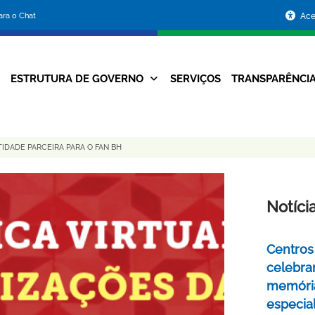
Portal
para o Chat
Ace
da
Prefeitura
ESTRUTURA DE GOVERNO
SERVIÇOS
TRANSPARÊNCI
Navegação
de
Principal
Belo
IDADE PARCEIRA PARA O FAN BH
Horizonte
Notíci
Centros 
celebra
memóri
especia