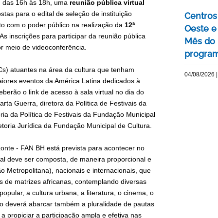
0), das 16h às 18h, uma
reunião pública virtual
tas para o edital de seleção de instituição
Centros 
nto com o poder público na realização da
12ª
Oeste 
 As inscrições para participar da reunião pública
Mês do 
or meio de videoconferência.
program
Cs) atuantes na área da cultura que tenham
04/08/2026 |
iores eventos da América Latina dedicados à
eberão o link de acesso à sala virtual no dia do
rta Guerra, diretora da Política de Festivais da
ria da Política de Festivais da Fundação Municipal
etoria Jurídica da Fundação Municipal de Cultura.
zonte - FAN BH está prevista para acontecer no
al deve ser composta, de maneira proporcional e
ião Metropolitana), nacionais e internacionais, que
as de matrizes africanas, contemplando diversas
popular, a cultura urbana, a literatura, o cinema, o
o deverá abarcar também a pluralidade de pautas
 a propiciar a participação ampla e efetiva nas