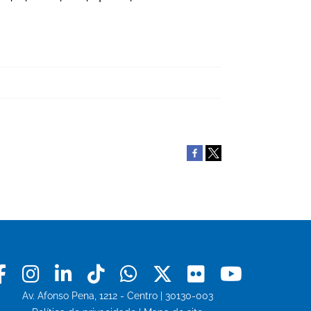
Facebook
Instagram
Linkedin
Tiktok
Whatsapp
X
Flickr
Youtu
Av. Afonso Pena, 1212 - Centro | 30130-003