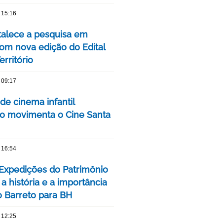
 15:16
talece a pesquisa em
om nova edição do Edital
rritório
 09:17
 de cinema infantil
iro movimenta o Cine Santa
 16:54
 Expedições do Patrimônio
a história e a importância
o Barreto para BH
 12:25