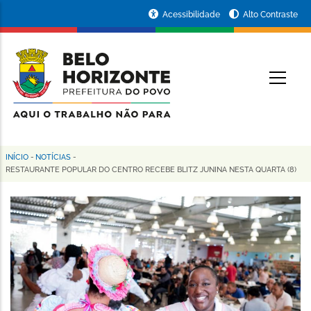
Pular
Portal
Acessibilidade
Alto Contraste
para
da
o
conteúdo
Prefeitura
O
principal
de
Belo
Horizonte
INÍCIO
-
NOTÍCIAS
-
Trilha
RESTAURANTE POPULAR DO CENTRO RECEBE BLITZ JUNINA NESTA QUARTA (8)
de
navegação