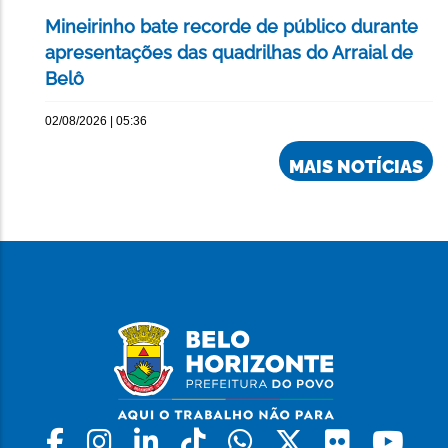
Mineirinho bate recorde de público durante
apresentações das quadrilhas do Arraial de
Belô
02/08/2026 | 05:36
MAIS NOTÍCIAS
Facebook
Instagram
Linkedin
Tiktok
Whatsapp
X
Flickr
Yo