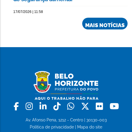
17/07/2026 | 11:58
MAIS NOTÍCIAS
Facebook
Instagram
Linkedin
Tiktok
Whatsapp
X
Flickr
Yo
Av. Afonso Pena, 1212 - Centro | 30130-003
Política de privacidade
|
Mapa do site