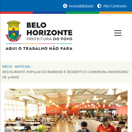
Pular
Portal
Acessibilidade
Alto Contraste
para
da
o
conteúdo
Prefeitura
O
principal
de
Belo
Horizonte
INÍCIO
-
NOTÍCIAS
-
Trilha
RESTAURANTE POPULAR DO BARREIRO É REABERTO E COMEMORA ANIVERSÁRIO
DE 9 ANOS
de
navegação