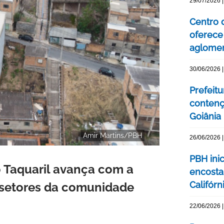
29/07/2026 |
Centro 
oferece 
aglomer
30/06/2026 |
Prefeit
contenç
Goiânia
Amir Martins/PBH
26/06/2026 |
PBH ini
o Taquaril avança com a
encosta
Califórn
s setores da comunidade
22/06/2026 |