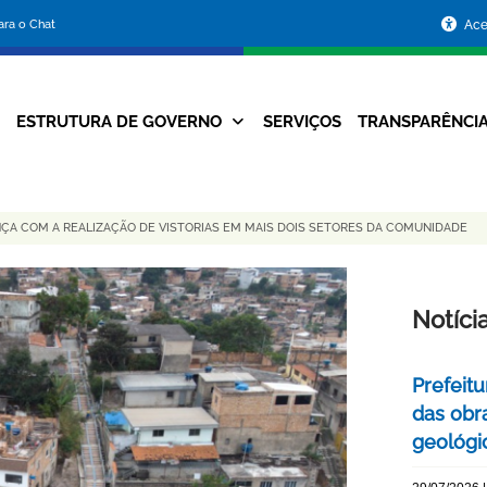
Portal
para o Chat
Ace
da
Prefeitura
ESTRUTURA DE GOVERNO
SERVIÇOS
TRANSPARÊNCI
Navegação
de
Principal
Belo
ÇA COM A REALIZAÇÃO DE VISTORIAS EM MAIS DOIS SETORES DA COMUNIDADE
Horizonte
Notíci
Prefeitu
das obr
geológi