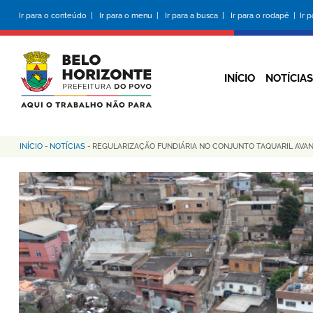
Pular
Ir para o conteúdo |
Ir para o menu |
Ir para a busca |
Ir para o rodapé |
Ir 
para
o
conteúdo
principal
INÍCIO
NOTÍCIAS
INÍCIO
-
NOTÍCIAS
-
REGULARIZAÇÃO FUNDIÁRIA NO CONJUNTO TAQUARIL AVAN
Trilha
de
navegação