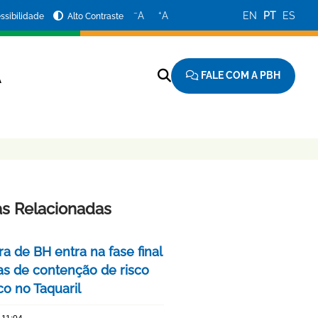
−
+
A
A
EN
PT
ES
ssibilidade
Alto Contraste
FALE COM A PBH
A
as Relacionadas
ra de BH entra na fase final
as de contenção de risco
co no Taquaril