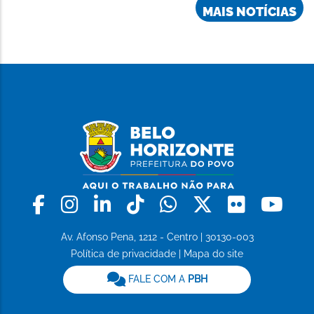
MAIS NOTÍCIAS
Facebook
Instagram
Linkedin
Tiktok
Whatsapp
X
Flickr
Yo
Av. Afonso Pena, 1212 - Centro | 30130-003
Política de privacidade
|
Mapa do site
FALE COM A
PBH