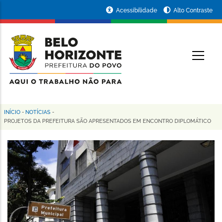
Pular
Portal
Acessibilidade
Alto Contraste
para
da
o
conteúdo
Prefeitura
O
principal
de
Belo
Horizonte
INÍCIO
-
NOTÍCIAS
-
Trilha
PROJETOS DA PREFEITURA SÃO APRESENTADOS EM ENCONTRO DIPLOMÁTICO
de
navegação