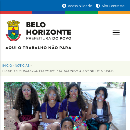
Pular
Portal
Acessibilidade
Alto Contraste
para
da
o
conteúdo
Prefeitura
O
principal
de
Belo
Horizonte
INÍCIO
-
NOTÍCIAS
-
Trilha
PROJETO PEDAGÓGICO PROMOVE PROTAGONISMO JUVENIL DE ALUNOS
de
navegação