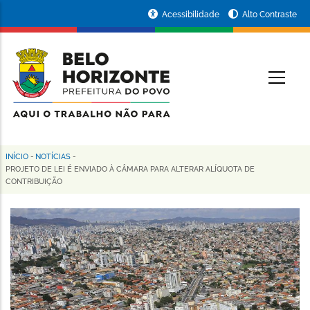
Pular
Portal
Acessibilidade
Alto Contraste
para
da
o
conteúdo
Prefeitura
O
principal
de
Belo
Horizonte
INÍCIO
-
NOTÍCIAS
-
Trilha
PROJETO DE LEI É ENVIADO À CÂMARA PARA ALTERAR ALÍQUOTA DE
CONTRIBUIÇÃO
de
navegação