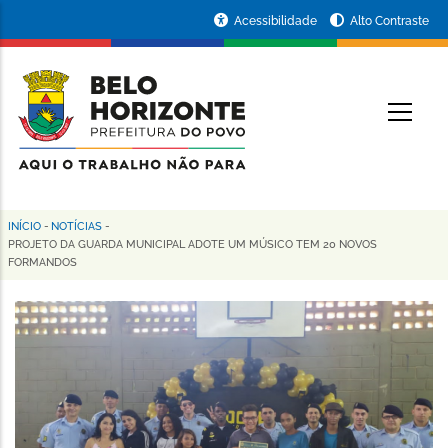
Pular
Portal
Acessibilidade
Alto Contraste
para
da
o
conteúdo
Prefeitura
O
principal
de
Belo
Horizonte
INÍCIO
-
NOTÍCIAS
-
Trilha
PROJETO DA GUARDA MUNICIPAL ADOTE UM MÚSICO TEM 20 NOVOS
FORMANDOS
de
navegação