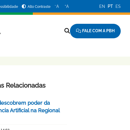
−
+
A
A
EN
PT
ES
ssibilidade
Alto Contraste
FALE COM A PBH
A
as Relacionadas
descobrem poder da
ncia Artificial na Regional