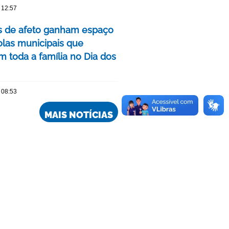
 12:57
as de afeto ganham espaço
las municipais que
m toda a família no Dia dos
 08:53
MAIS NOTÍCIAS