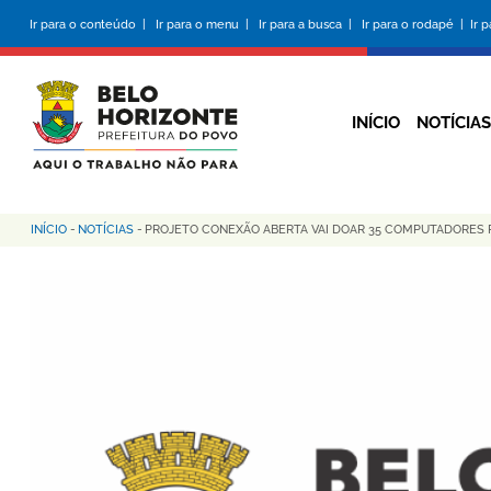
Pular
Ir para o conteúdo |
Ir para o menu |
Ir para a busca |
Ir para o rodapé |
Ir 
para
o
conteúdo
principal
INÍCIO
NOTÍCIAS
INÍCIO
-
NOTÍCIAS
-
PROJETO CONEXÃO ABERTA VAI DOAR 35 COMPUTADORES
Trilha
de
navegação