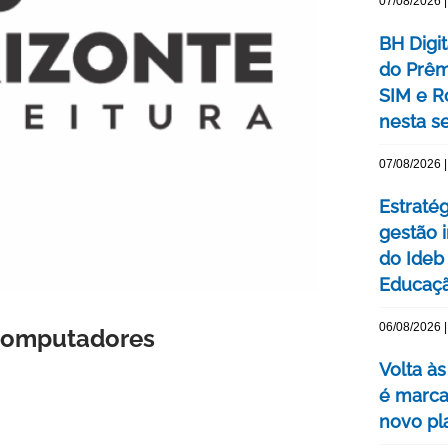
07/08/2026 |
BH Digi
do Prêm
SIM e Ro
nesta se
07/08/2026 |
Estraté
gestão 
do Ideb
Educaç
06/08/2026 |
 computadores
Volta às
é marca
novo pl