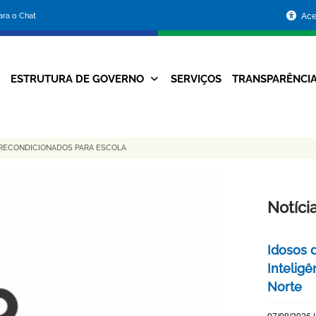
Portal
para o Chat
Ace
da
Prefeitura
ESTRUTURA DE GOVERNO
SERVIÇOS
TRANSPARÊNCI
Navegação
de
Principal
Belo
 RECONDICIONADOS PARA ESCOLA
Horizonte
Notíci
Idosos 
Inteligê
Norte