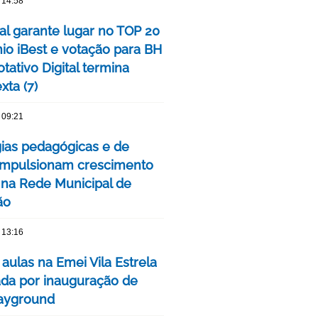
 14:58
tal garante lugar no TOP 20
io iBest e votação para BH
tativo Digital termina
xta (7)
 09:21
gias pedagógicas e de
impulsionam crescimento
 na Rede Municipal de
ão
 13:16
 aulas na Emei Vila Estrela
da por inauguração de
ayground