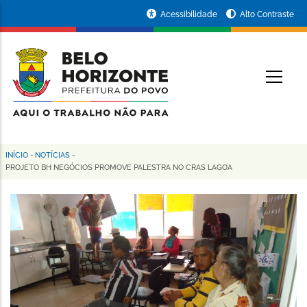
Pular
Portal
Acessibilidade
Alto Contraste
para
da
o
conteúdo
Prefeitura
O
principal
de
Belo
Horizonte
INÍCIO
-
NOTÍCIAS
-
Trilha
PROJETO BH NEGÓCIOS PROMOVE PALESTRA NO CRAS LAGOA
de
navegação