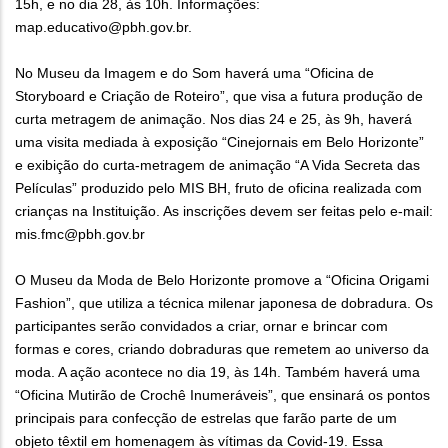
15h, e no dia 28, às 10h. Informações:
map.educativo@pbh.gov.br.
No Museu da Imagem e do Som haverá uma “Oficina de
Storyboard e Criação de Roteiro”, que visa a futura produção de
curta metragem de animação. Nos dias 24 e 25, às 9h, haverá
uma visita mediada à exposição “Cinejornais em Belo Horizonte”
e exibição do curta-metragem de animação “A Vida Secreta das
Películas” produzido pelo MIS BH, fruto de oficina realizada com
crianças na Instituição. As inscrições devem ser feitas pelo e-mail:
mis.fmc@pbh.gov.br
O Museu da Moda de Belo Horizonte promove a “Oficina Origami
Fashion”, que utiliza a técnica milenar japonesa de dobradura. Os
participantes serão convidados a criar, ornar e brincar com
formas e cores, criando dobraduras que remetem ao universo da
moda. A ação acontece no dia 19, às 14h. Também haverá uma
“Oficina Mutirão de Crochê Inumeráveis”, que ensinará os pontos
principais para confecção de estrelas que farão parte de um
objeto têxtil em homenagem às vítimas da Covid-19. Essa