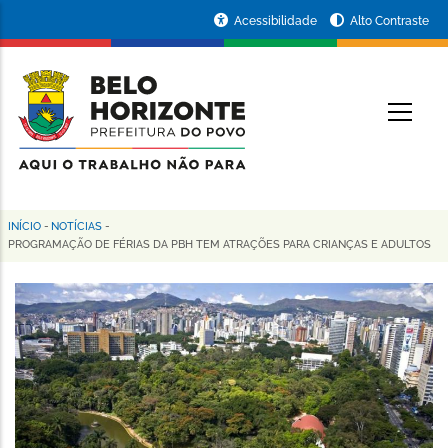
Pular
Portal
Acessibilidade
Alto Contraste
para
da
o
conteúdo
Prefeitura
O
principal
de
Belo
Horizonte
INÍCIO
-
NOTÍCIAS
-
Trilha
PROGRAMAÇÃO DE FÉRIAS DA PBH TEM ATRAÇÕES PARA CRIANÇAS E ADULTOS
de
navegação