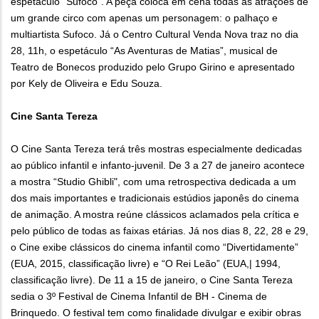
espetáculo “Sufoco”. A peça coloca em cena todas as atrações de
um grande circo com apenas um personagem: o palhaço e
multiartista Sufoco. Já o Centro Cultural Venda Nova traz no dia
28, 11h, o espetáculo “As Aventuras de Matias”, musical de
Teatro de Bonecos produzido pelo Grupo Girino e apresentado
por Kely de Oliveira e Edu Souza.
Cine Santa Tereza
O Cine Santa Tereza terá três mostras especialmente dedicadas
ao público infantil e infanto-juvenil. De 3 a 27 de janeiro acontece
a mostra “Studio Ghibli", com uma retrospectiva dedicada a um
dos mais importantes e tradicionais estúdios japonês do cinema
de animação. A mostra reúne clássicos aclamados pela crítica e
pelo público de todas as faixas etárias. Já nos dias 8, 22, 28 e 29,
o Cine exibe clássicos do cinema infantil como “Divertidamente”
(EUA, 2015, classificação livre) e “O Rei Leão” (EUA,| 1994,
classificação livre). De 11 a 15 de janeiro, o Cine Santa Tereza
sedia o 3º Festival de Cinema Infantil de BH - Cinema de
Brinquedo. O festival tem como finalidade divulgar e exibir obras