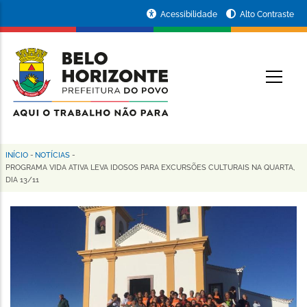
Pular
Portal
Acessibilidade
Alto Contraste
para
da
o
conteúdo
Prefeitura
O
principal
de
Belo
Horizonte
INÍCIO
-
NOTÍCIAS
-
Trilha
PROGRAMA VIDA ATIVA LEVA IDOSOS PARA EXCURSÕES CULTURAIS NA QUARTA,
DIA 13/11
de
navegação