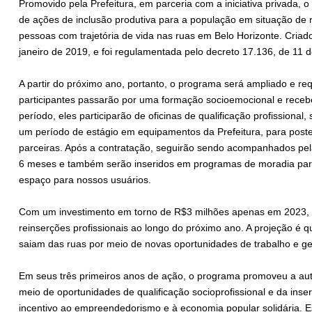
Promovido pela Prefeitura, em parceria com a iniciativa privada
de ações de inclusão produtiva para a população em situação de r
pessoas com trajetória de vida nas ruas em Belo Horizonte. Criado
janeiro de 2019, e foi regulamentada pelo decreto 17.136, de 11 d
A partir do próximo ano, portanto, o programa será ampliado e req
participantes passarão por uma formação socioemocional e recebe
período, eles participarão de oficinas de qualificação profissional
um período de estágio em equipamentos da Prefeitura, para post
parceiras. Após a contratação, seguirão sendo acompanhados pela
6 meses e também serão inseridos em programas de moradia para 
espaço para nossos usuários.
Com um investimento em torno de R$3 milhões apenas em 2023, 
reinserções profissionais ao longo do próximo ano. A projeção é 
saiam das ruas por meio de novas oportunidades de trabalho e g
Em seus três primeiros anos de ação, o programa promoveu a au
meio de oportunidades de qualificação socioprofissional e da ins
incentivo ao empreendedorismo e à economia popular solidária. E