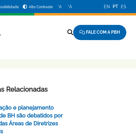
−
+
A
A
EN
PT
ES
ssibilidade
Alto Contraste
FALE COM A PBH
A
as Relacionadas
ação e planejamento
de BH são debatidos por
das Áreas de Diretrizes
is