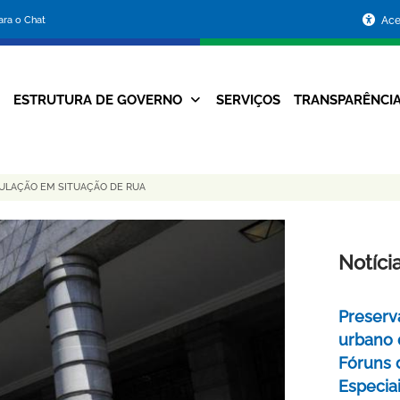
Portal
para o Chat
Ace
da
Prefeitura
ESTRUTURA DE GOVERNO
SERVIÇOS
TRANSPARÊNCI
Navegação
de
Principal
Belo
ULAÇÃO EM SITUAÇÃO DE RUA
Horizonte
Notíci
Preserv
urbano 
Fóruns 
Especia