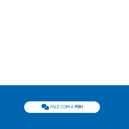
be
FALE COM A
PBH