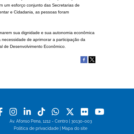
em um esforço conjunto das Secretarias de
entar e Cidadania, as pessoas foram
omarem sua dignidade e sua autonomia econômica
a necessidade de aprimorar a participação da
ipal de Desenvolvimento Econômico.
Facebook
Instagram
Linkedin
Tiktok
Whatsapp
X
Flickr
Youtu
Av. Afonso Pena, 1212 - Centro | 30130-003
Política de privacidade
|
Mapa do site