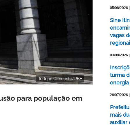
05/08/2026 |
Sine Iti
encamin
vagas 
regiona
03/08/2026 |
Inscriç
turma d
Rodrigo Clemente/PBH
energia 
28/07/2026 |
lusão para população em
Prefeit
mais du
auxiliar