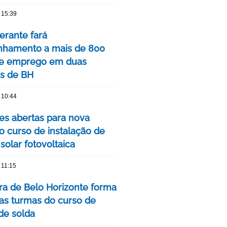
 15:39
nerante fará
hamento a mais de 800
de emprego em duas
is de BH
 10:44
ões abertas para nova
o curso de instalação de
solar fotovoltaica
 11:15
ura de Belo Horizonte forma
as turmas do curso de
 de solda