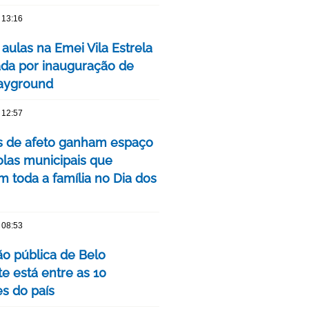
 13:16
 aulas na Emei Vila Estrela
da por inauguração de
ayground
 12:57
as de afeto ganham espaço
las municipais que
m toda a família no Dia dos
 08:53
o pública de Belo
e está entre as 10
s do país