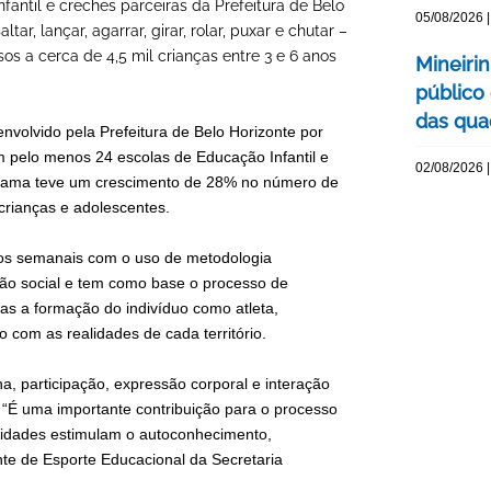
antil e creches parceiras da Prefeitura de Belo
05/08/2026 |
ar, lançar, agarrar, girar, rolar, puxar e chutar –
os a cerca de 4,5 mil crianças entre 3 e 6 anos
Mineiri
público
das quad
envolvido pela Prefeitura de Belo Horizonte por
m pelo menos 24 escolas de Educação Infantil e
02/08/2026 |
ograma teve um crescimento de 28% no número de
 crianças e adolescentes.
tos semanais com o uso de metodologia
são social e tem como base o processo de
as a formação do indivíduo como atleta,
 com as realidades de cada território.
a, participação, expressão corporal e interação
. “É uma importante contribuição para o processo
ividades estimulam o autoconhecimento,
nte de Esporte Educacional da Secretaria