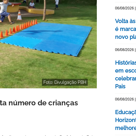
06/08/2026 |
Volta às
é marca
novo pl
06/08/2026 |
Históri
em esco
celebra
Foto: Divulgação PBH
Pais
06/08/2026 |
ta número de crianças
Educaçã
Horizont
melhore