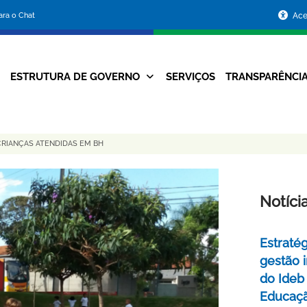
Portal
para o Chat
Ace
da
Prefeitura
ESTRUTURA DE GOVERNO
SERVIÇOS
TRANSPARÊNCI
Navegação
de
Principal
Belo
RIANÇAS ATENDIDAS EM BH
Horizonte
Notíci
Estraté
gestão 
do Ideb
Educaç