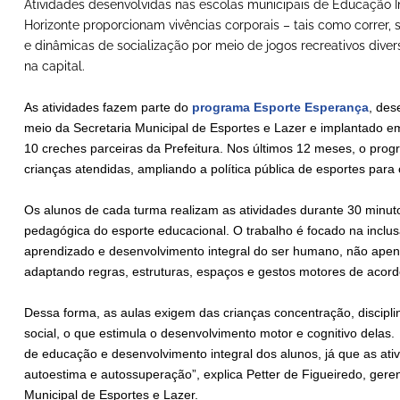
Atividades desenvolvidas nas escolas municipais de Educação Inf
Horizonte proporcionam vivências corporais – tais como correr, salt
e dinâmicas de socialização por meio de jogos recreativos divers
na capital.
As atividades fazem parte do
programa Esporte Esperança
, des
meio da Secretaria Municipal de Esportes e Lazer e implantado e
10 creches parceiras da Prefeitura. Nos últimos 12 meses, o pr
crianças atendidas, ampliando a política pública de esportes para
Os alunos de cada turma realizam as atividades durante 30 minu
pedagógica do esporte educacional. O trabalho é focado na inclu
aprendizado e desenvolvimento integral do ser humano, não apen
adaptando regras, estruturas, espaços e gestos motores de acordo
Dessa forma, as aulas exigem das crianças concentração, disciplin
social, o que estimula o desenvolvimento motor e cognitivo delas
de educação e desenvolvimento integral dos alunos, já que as at
autoestima e autossuperação”, explica Petter de Figueiredo, gere
Municipal de Esportes e Lazer.