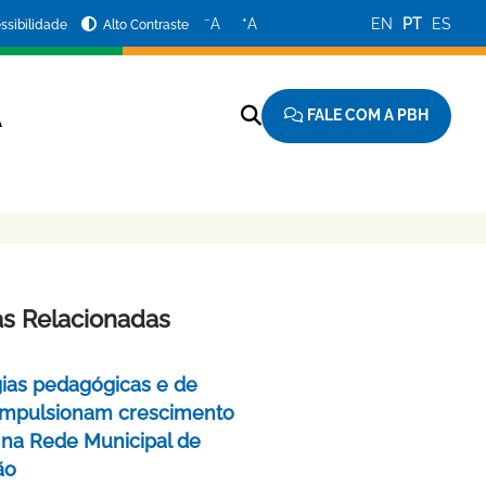
−
+
A
A
EN
PT
ES
ssibilidade
Alto Contraste
FALE COM A PBH
A
as Relacionadas
gias pedagógicas e de
impulsionam crescimento
 na Rede Municipal de
ão