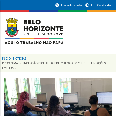
Pular
Portal
Acessibilidade
Alto Contraste
para
da
o
conteúdo
Prefeitura
O
principal
de
Belo
Horizonte
INÍCIO
-
NOTÍCIAS
-
Trilha
PROGRAMA DE INCLUSÃO DIGITAL DA PBH CHEGA A 18 MIL CERTIFICAÇÕES
EMITIDAS
de
navegação