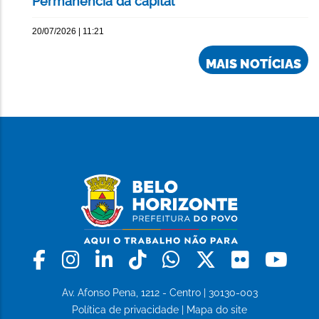
Permanência da capital
20/07/2026 | 11:21
MAIS NOTÍCIAS
Facebook
Instagram
Linkedin
Tiktok
Whatsapp
X
Flickr
Yo
Av. Afonso Pena, 1212 - Centro | 30130-003
Política de privacidade
|
Mapa do site