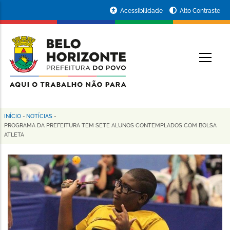
Pular
Portal
Acessibilidade
Alto Contraste
para
da
o
conteúdo
Prefeitura
O
principal
de
Belo
Horizonte
INÍCIO
-
NOTÍCIAS
-
Trilha
PROGRAMA DA PREFEITURA TEM SETE ALUNOS CONTEMPLADOS COM BOLSA
ATLETA
de
navegação