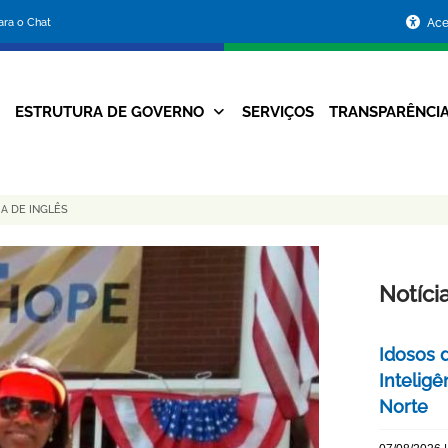
Portal
para o Chat
Ace
da
Prefeitura
ESTRUTURA DE GOVERNO
SERVIÇOS
TRANSPARÊNCI
Navegação
de
Principal
Belo
A DE INGLÊS
Horizonte
Notíci
Idosos 
Inteligê
Norte