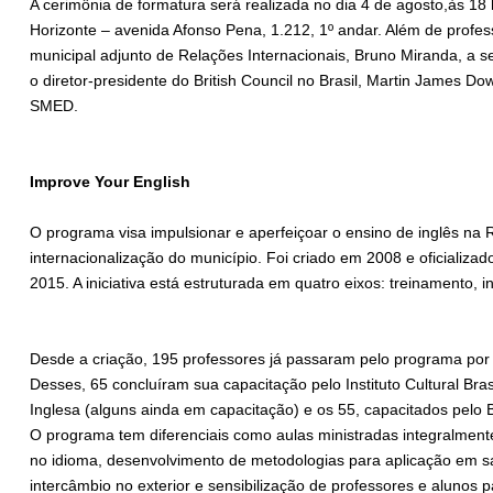
A cerimônia de formatura será realizada no dia 4 de agosto,às 18 
Horizonte – avenida Afonso Pena, 1.212, 1º andar. Além de profess
municipal adjunto de Relações Internacionais, Bruno Miranda, a s
o diretor-presidente do British Council no Brasil, Martin James Do
SMED.
Improve Your English
O programa visa impulsionar e aperfeiçoar o ensino de inglês na 
internacionalização do município. Foi criado em 2008 e oficializad
2015. A iniciativa está estruturada em quatro eixos: treinamento, in
Desde a criação, 195 professores já passaram pelo programa por 
Desses, 65 concluíram sua capacitação pelo Instituto Cultural Bras
Inglesa (alguns ainda em capacitação) e os 55, capacitados pelo B
O programa tem diferenciais como aulas ministradas integralment
no idioma, desenvolvimento de metodologias para aplicação em sa
intercâmbio no exterior e sensibilização de professores e alunos 