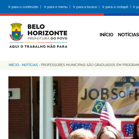
Pular
Ir para o conteúdo |
Ir para o menu |
Ir para a busca |
Ir para o rodapé |
Ir 
para
o
conteúdo
principal
INÍCIO
NOTÍCIAS
INÍCIO
-
NOTÍCIAS
-
PROFESSORES MUNICIPAIS SÃO GRADUADOS EM PROGRAM
Trilha
de
navegação