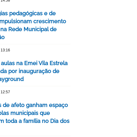
 14:58
gias pedagógicas e de
impulsionam crescimento
 na Rede Municipal de
ão
 13:16
 aulas na Emei Vila Estrela
da por inauguração de
ayground
 12:57
as de afeto ganham espaço
las municipais que
m toda a família no Dia dos