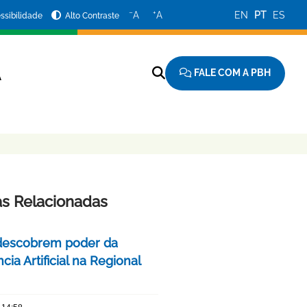
−
+
A
A
EN
PT
ES
ssibilidade
Alto Contraste
FALE COM A PBH
A
as Relacionadas
descobrem poder da
ncia Artificial na Regional