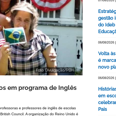
07/08/2026 |
Estraté
gestão 
do Ideb
Educaç
06/08/2026 |
Volta às
é marca
novo pl
Foto: Divulgação/PBH
06/08/2026 |
os em programa de Inglês
Históri
em esco
celebra
professoras e professores de inglês de escolas
Pais
British Council. A organização do Reino Unido é