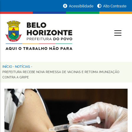
Pular
Portal
Acessibilidade
Alto Contraste
para
da
o
conteúdo
Prefeitura
O
principal
de
Belo
Horizonte
INÍCIO
-
NOTÍCIAS
-
Trilha
PREFEITURA RECEBE NOVA REMESSA DE VACINAS E RETOMA IMUNIZAÇÃO
CONTRA A GRIPE
de
navegação