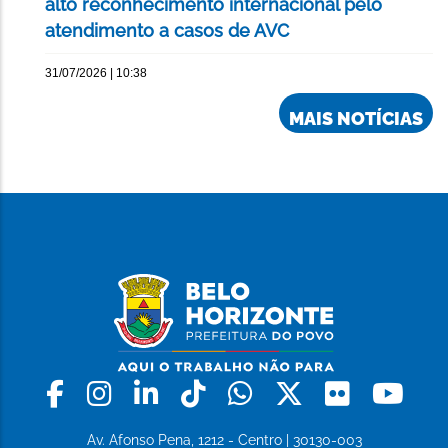
alto reconhecimento internacional pelo
atendimento a casos de AVC
31/07/2026 | 10:38
MAIS NOTÍCIAS
Facebook
Instagram
Linkedin
Tiktok
Whatsapp
X
Flickr
Yo
Av. Afonso Pena, 1212 - Centro | 30130-003