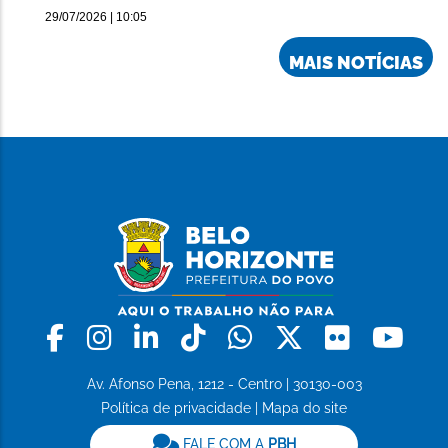
29/07/2026 | 10:05
MAIS NOTÍCIAS
Facebook
Instagram
Linkedin
Tiktok
Whatsapp
X
Flickr
Yo
Av. Afonso Pena, 1212 - Centro | 30130-003
Política de privacidade
|
Mapa do site
FALE COM A
PBH