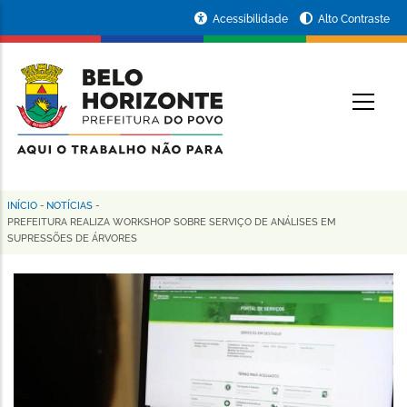
Pular
Portal
Acessibilidade
Alto Contraste
para
da
o
conteúdo
Prefeitura
O
principal
de
Belo
Horizonte
INÍCIO
-
NOTÍCIAS
-
Trilha
PREFEITURA REALIZA WORKSHOP SOBRE SERVIÇO DE ANÁLISES EM
SUPRESSÕES DE ÁRVORES
de
navegação