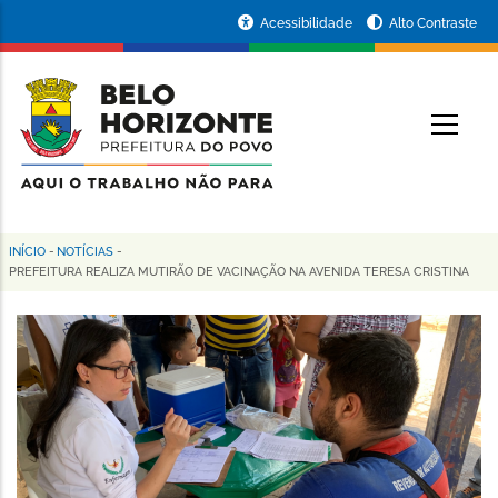
Pular
Portal
Acessibilidade
Alto Contraste
para
da
o
conteúdo
Prefeitura
O
principal
de
Belo
Horizonte
INÍCIO
-
NOTÍCIAS
-
Trilha
PREFEITURA REALIZA MUTIRÃO DE VACINAÇÃO NA AVENIDA TERESA CRISTINA
de
navegação