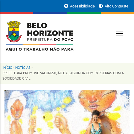
Pular
Portal
Acessibilidade
Alto Contraste
para
da
o
conteúdo
Prefeitura
O
principal
de
Belo
Horizonte
INÍCIO
-
NOTÍCIAS
-
Trilha
PREFEITURA PROMOVE VALORIZAÇÃO DA LAGOINHA COM PARCERIAS COM A
SOCIEDADE CIVIL
de
navegação