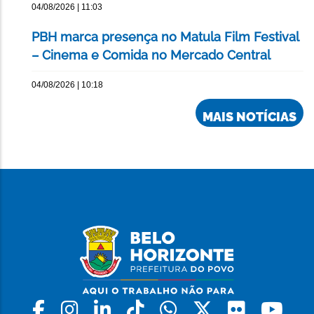
04/08/2026 | 11:03
PBH marca presença no Matula Film Festival
– Cinema e Comida no Mercado Central
04/08/2026 | 10:18
MAIS NOTÍCIAS
Facebook
Instagram
Linkedin
Tiktok
Whatsapp
X
Flickr
Yo