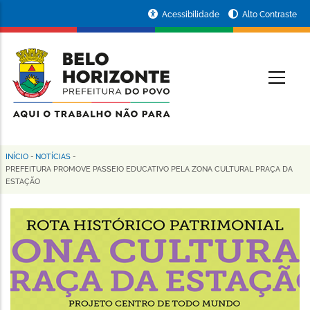
Pular
Portal
Acessibilidade
Alto Contraste
para
da
o
conteúdo
Prefeitura
O
principal
de
Belo
Horizonte
INÍCIO
-
NOTÍCIAS
-
Trilha
PREFEITURA PROMOVE PASSEIO EDUCATIVO PELA ZONA CULTURAL PRAÇA DA
ESTAÇÃO
de
navegação