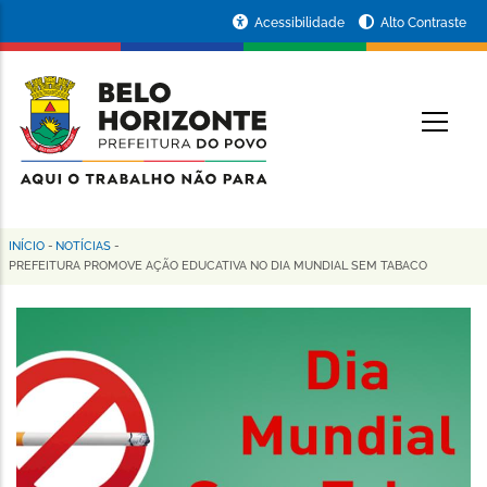
Pular
Portal
Acessibilidade
Alto Contraste
para
da
o
conteúdo
Prefeitura
O
principal
de
Belo
Horizonte
INÍCIO
-
NOTÍCIAS
-
Trilha
PREFEITURA PROMOVE AÇÃO EDUCATIVA NO DIA MUNDIAL SEM TABACO
de
navegação