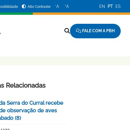
−
+
A
A
EN
PT
ES
ssibilidade
Alto Contraste
FALE COM A PBH
A
as Relacionadas
da Serra do Curral recebe
 de observação de aves
ábado (8)