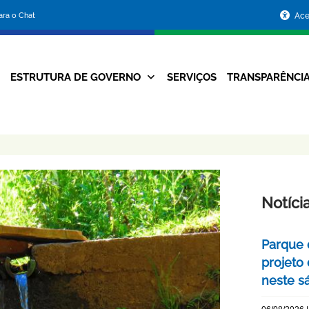
Portal
para o Chat
Ace
da
Prefeitura
ESTRUTURA DE GOVERNO
SERVIÇOS
TRANSPARÊNCI
Navegação
de
Principal
Belo
Horizonte
Notíci
Parque 
projeto
neste s