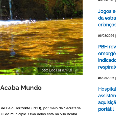
06/08/2026 |
Jogos e
da estra
criança
06/08/2026 |
PBH rev
emergên
indicad
respirat
Foto: Leo Faria/PBH
06/08/2026 |
la Acaba Mundo
Hospital
assistê
aquisiç
 de Belo Horizonte (PBH), por meio da Secretaria
portátil
ul do município. Uma delas está na Vila Acaba