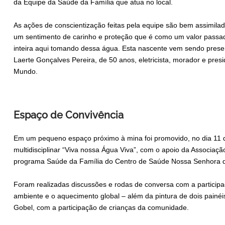
da Equipe da Saúde da Família que atua no local.
As ações de conscientização feitas pela equipe são bem assimila
um sentimento de carinho e proteção que é como um valor passad
inteira aqui tomando dessa água. Esta nascente vem sendo prese
Laerte Gonçalves Pereira, de 50 anos, eletricista, morador e pre
Mundo.
Espaço de Convivência
Em um pequeno espaço próximo à mina foi promovido, no dia 11 de
multidisciplinar “Viva nossa Água Viva”, com o apoio da Associa
programa Saúde da Família do Centro de Saúde Nossa Senhora de
Foram realizadas discussões e rodas de conversa com a particip
ambiente e o aquecimento global – além da pintura de dois painéis a
Gobel, com a participação de crianças da comunidade.