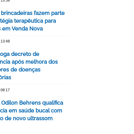
 13:58
 brincadeiras fazem parte
tégia terapêutica para
s em Venda Nova
 13:48
oga decreto de
cia após melhora dos
ores de doenças
órias
 08:17
 Odilon Behrens qualifica
ncia em saúde bucal com
ão de novo ultrassom