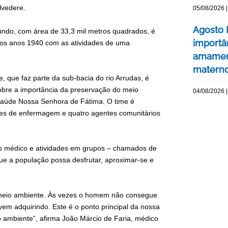
lvedere.
05/08/2026 |
Agosto 
ndo, com área de 33,3 mil metros quadrados, é
importâ
dos anos 1940 com as atividades de uma
amament
matern
 que faz parte da sub-bacia do rio Arrudas, é
obre a importância da preservação do meio
04/08/2026 |
 Saúde Nossa Senhora de Fátima. O time é
ares de enfermagem e quatro agentes comunitários
to médico e atividades em grupos – chamados de
que a população possa desfrutar, aproximar-se e
e meio ambiente. Às vezes o homem não consegue
em adquirindo. Este é o ponto principal da nossa
o ambiente”, afirma João Márcio de Faria, médico